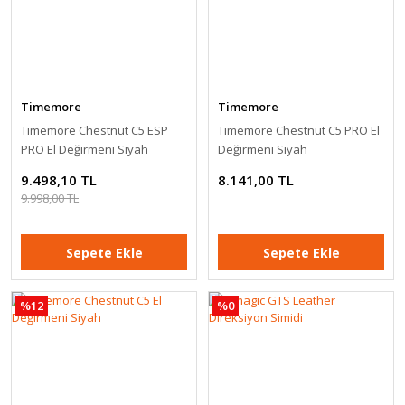
Logitech G29 Driving Force + Shifter
18.599,00 TL
22.599,00 TL
Timemore
Timemore
Timemore Chestnut C5 ESP
Timemore Chestnut C5 PRO El
Sepete Ekle
PRO El Değirmeni Siyah
Değirmeni Siyah
9.498,10 TL
8.141,00 TL
9.998,00 TL
Sepete Ekle
Sepete Ekle
%12
%0