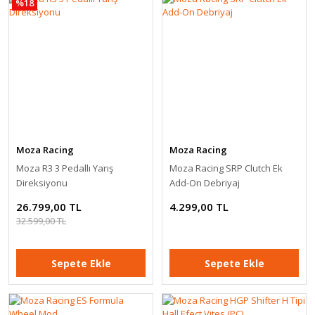
%18
Devam
Yer Kaplamaz.
Performanstan Ödün
Vermez.
Moza Racing
Moza Racing
Moza Racing
Evde Profesyonel Sim Racing Deneyimi
Moza R3 3 Pedallı Yarış
Moza Racing SRP Clutch Ek
Moza Racing SRP Clutch Ek Add-On Debriyaj
Direksiyonu
Add-On Debriyaj
İncele
26.799,00 TL
4.299,00 TL
4.299,00 TL
32.599,00 TL
Soğuk Cüzdanlar ile
Sepete Ekle
Sepete Ekle
Sepete Ekle
Kripto Yatırımınızı