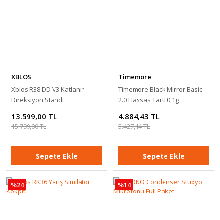
16.500,00 TL
Sepete Ekle
%33
XBLOS
Timemore
Xblos R38 DD V3 Katlanır
Timemore Black Mirror Basic
Direksiyon Standı
2.0 Hassas Tartı 0,1g
13.599,00 TL
4.884,43 TL
15.799,00 TL
5.427,14 TL
Sepete Ekle
Sepete Ekle
%24
%14
Honer