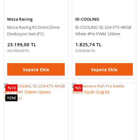
Moza Racing
ID-COOLING
Moza Racing R3 Direct Drive
ID-COOLING SE-224-XTS ARGB
Direksiyon Seti (PC)
White 4Pin PWM 120mm
İşlemci Soğutucu
23.199,00 TL
1.825,74 TL
26.399,00 TL
2.028,60 TL
Simagic
Sepete Ekle
Sepete Ekle
Simagic Alpha Evo Sport GT NEO P500 Formula Bundle
%10
%5
75.499,00 TL
YENİ
Sepete Ekle
%36