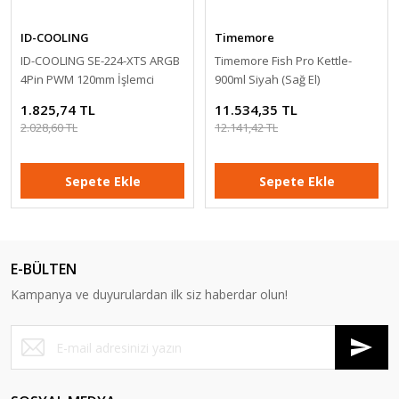
ID-COOLING
Timemore
ID-COOLING SE-224-XTS ARGB
Timemore Fish Pro Kettle-
4Pin PWM 120mm İşlemci
900ml Siyah (Sağ El)
Soğutucu
1.825,74 TL
11.534,35 TL
2.028,60 TL
12.141,42 TL
Sepete Ekle
Sepete Ekle
YENİ
%18
YENİ
%-4
E-BÜLTEN
Kampanya ve duyurulardan ilk siz haberdar olun!
XBLOS