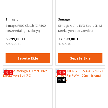
Simagic
Simagic
Simagic P500 Clutch (C-P500)
Simagic Alpha EVO Sport 9N-M
P500 Pedal İçin Debriyaj
Direksiyon Seti Gövdesi
Moza R5 Direksiyon Seti + Xblos R36 Direksiyon Standı
Pedalı
6.799,00 TL
37.599,00 TL
6.999,00 TL
42.599,00 TL
41.299,00 TL
45.899,00 TL
Sepete Ekle
Sepete Ekle
Sepete Ekle
%12
%10
YENİ