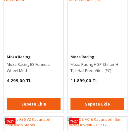
Koruyun
Kripto para dünyasında güvenlik en önemli
konulardan biridir. Seçux soğuk cüzdanlar,
kripto varlıklarınızı çevrimdışı bir ortamda
saklayarak maksimum güvenlik sunar.
KEŞFET
Moza Racing
Moza Racing
Moza Racing ES Formula
Moza Racing HGP Shifter H
Wheel Mod
Tipi Hall Efect Vites (PC)
Logitech
Simagic Yarış
Simracing Başlangıç Set ( G29+R36 Stand)
4.299,00 TL
11.899,00 TL
Ekipmanlarında Peşin
26.500,00 TL
Fiyatına 3 Taksit
Sepete Ekle
Sepete Ekle
Fırsatı!
Sepete Ekle
%21
%27