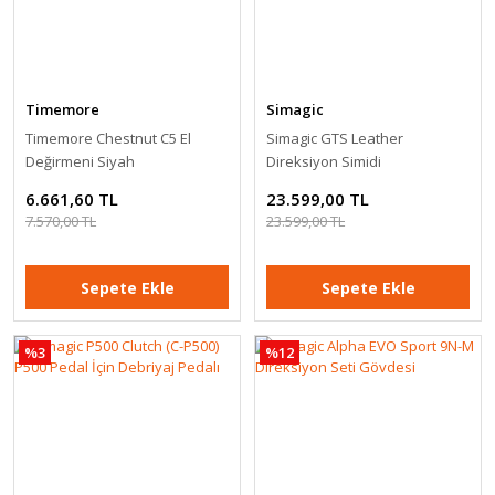
XBLOS
Xblos R36 V2 Direksiyon Standı Turuncu
8.299,00 TL
Timemore
Simagic
Timemore Chestnut C5 El
Simagic GTS Leather
Değirmeni Siyah
Direksiyon Simidi
Sepete Ekle
6.661,60 TL
23.599,00 TL
7.570,00 TL
23.599,00 TL
%10
Sepete Ekle
Sepete Ekle
%3
%12