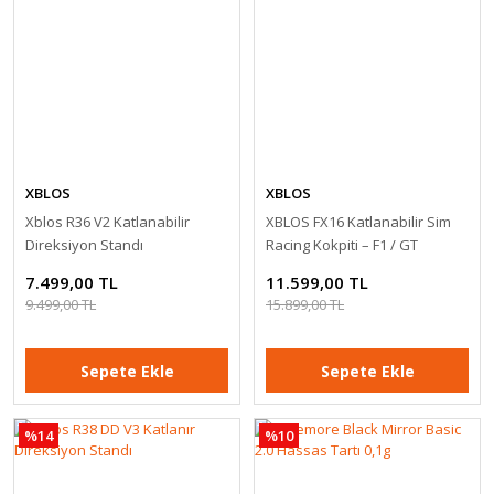
Direct Drive Tork Motoru İle Gücü Hisset
KEŞFET
XBLOS
XBLOS
Xblos R36 V2 Katlanabilir
XBLOS FX16 Katlanabilir Sim
Direksiyon Standı
Racing Kokpiti – F1 / GT
7.499,00 TL
11.599,00 TL
9.499,00 TL
15.899,00 TL
Sepete Ekle
Sepete Ekle
XBLOS
%14
%10
Xblos RK36Xblos Backbone (R36 Kokpit Şaşe Koltuk Kızak)