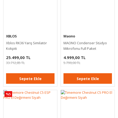
HONER 10 Delik Chromatik Metal Ağız Mızıkası
199,00 TL
299,00 TL
XBLOS
Maono
Sepete Ekle
Xblos RK36 Yarış Similatör
MAONO Condenser Stüdyo
Kokpiti
Mikrofonu Full Paket
%18
25.499,00 TL
4.999,00 TL
33.712,85 TL
5.799,00 TL
Sepete Ekle
Sepete Ekle
%5
Logitech