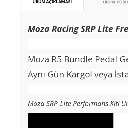
ÜRÜN AÇIKLAMASI
ÜRÜN YORU
Moza Racing SRP Lite Fre
Moza R5 Bundle Pedal Gel
Aynı Gün Kargo! veya İs
Moza SRP-Lİte Performans Kiti Ü