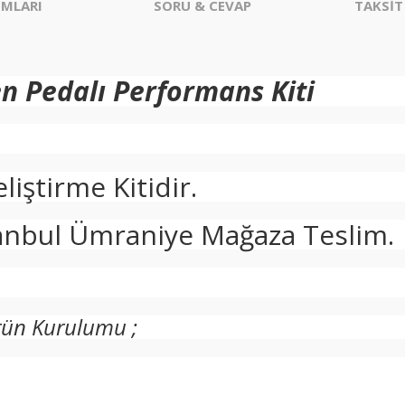
MLARI
SORU & CEVAP
TAKSİT
n Pedalı Performans Kiti
iştirme Kitidir.
tanbul Ümraniye Mağaza Teslim.
rün Kurulumu ;