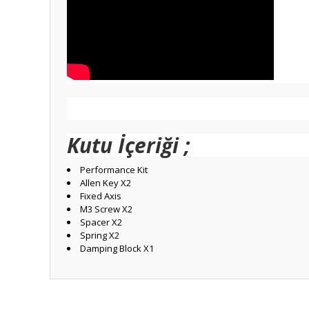
Kutu İçeriği ;
Performance Kit
Allen Key X2
Fixed Axis
M3 Screw X2
Spacer X2
Spring X2
Damping Block X1
Bu ürünün fiyat bilgisi, resim, ürün açıklamalarında ve diğ
moza r3 için uyumlu mu?