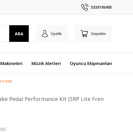
5333193493
ARA
Üyelik
Sepetim
Makineleri
Müzik Aletleri
Oyuncu Ekipmanları
s Kiti)
ake Pedal Performance Kit (SRP Lite Fren
le!