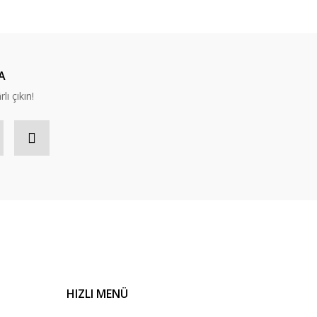
hariç ürün elime hızlı ve sağlam ulaştı
A
lı çıkın!
HIZLI MENÜ