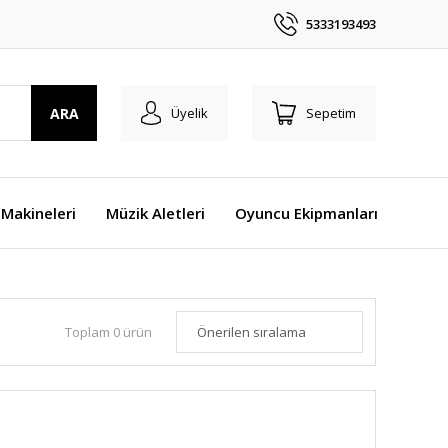
5333193493
ARA
Üyelik
Sepetim
Makineleri
Müzik Aletleri
Oyuncu Ekipmanları
Toplam 0 ürün