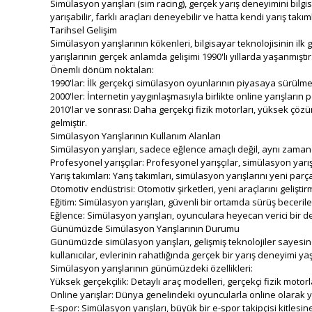
Simülasyon yarışları (sim racing), gerçek yarış deneyimini bilgis
yarışabilir, farklı araçları deneyebilir ve hatta kendi yarış takıml
Tarihsel Gelişim
Simülasyon yarışlarının kökenleri, bilgisayar teknolojisinin il
yarışlarının gerçek anlamda gelişimi 1990'lı yıllarda yaşanmışt
Önemli dönüm noktaları:
1990'lar: İlk gerçekçi simülasyon oyunlarının piyasaya sürülm
2000'ler: İnternetin yaygınlaşmasıyla birlikte online yarışlar
2010'lar ve sonrası: Daha gerçekçi fizik motorları, yüksek çözü
gelmiştir.
Simülasyon Yarışlarının Kullanım Alanları
Simülasyon yarışları, sadece eğlence amaçlı değil, aynı zamand
Profesyonel yarışçılar: Profesyonel yarışçılar, simülasyon yarışla
Yarış takımları: Yarış takımları, simülasyon yarışlarını yeni parça
Otomotiv endüstrisi: Otomotiv şirketleri, yeni araçlarını gelişt
Eğitim: Simülasyon yarışları, güvenli bir ortamda sürüş becerileri
Eğlence: Simülasyon yarışları, oyunculara heyecan verici bir
Günümüzde Simülasyon Yarışlarının Durumu
Günümüzde simülasyon yarışları, gelişmiş teknolojiler sayesind
kullanıcılar, evlerinin rahatlığında gerçek bir yarış deneyimi yaş
Simülasyon yarışlarının günümüzdeki özellikleri:
Yüksek gerçekçilik: Detaylı araç modelleri, gerçekçi fizik motor
Online yarışlar: Dünya genelindeki oyuncularla online olara
E-spor: Simülasyon yarışları, büyük bir e-spor takipçisi kitles