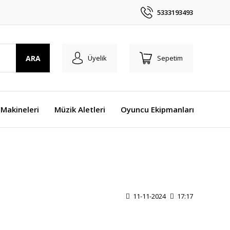
5333193493
ARA
Üyelik
Sepetim
Makineleri
Müzik Aletleri
Oyuncu Ekipmanları
11-11-2024
17:17