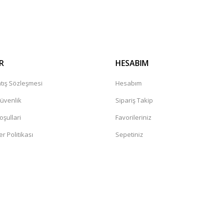
R
HESABIM
tış Sözleşmesi
Hesabım
Güvenlik
Sipariş Takip
oşullari
Favorileriniz
er Politikası
Sepetiniz