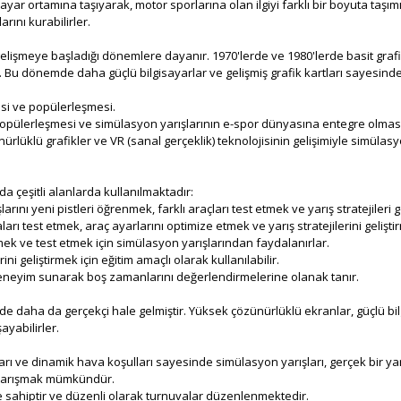
ayar ortamına taşıyarak, motor sporlarına olan ilgiyi farklı bir boyuta taşım
arını kurabilirler.
k gelişmeye başladığı dönemlere dayanır. 1970'lerde ve 1980'lerde basit grafi
ır. Bu dönemde daha güçlü bilgisayarlar ve gelişmiş grafik kartları sayesind
esi ve popülerleşmesi.
ın popülerleşmesi ve simülasyon yarışlarının e-spor dünyasına entegre olmas
nürlüklü grafikler ve VR (sanal gerçeklik) teknolojisinin gelişimiyle simüla
a çeşitli alanlarda kullanılmaktadır:
rını yeni pistleri öğrenmek, farklı araçları test etmek ve yarış stratejileri ge
ları test etmek, araç ayarlarını optimize etmek ve yarış stratejilerini geliştir
irmek ve test etmek için simülasyon yarışlarından faydalanırlar.
ni geliştirmek için eğitim amaçlı olarak kullanılabilir.
 deneyim sunarak boş zamanlarını değerlendirmelerine olanak tanır.
e daha da gerçekçi hale gelmiştir. Yüksek çözünürlüklü ekranlar, güçlü bilg
ayabilirler.
ları ve dinamik hava koşulları sayesinde simülasyon yarışları, gerçek bir yar
k yarışmak mümkündür.
ine sahiptir ve düzenli olarak turnuvalar düzenlenmektedir.