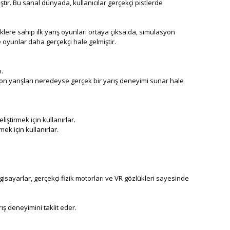
ıştır. Bu sanal dünyada, kullanıcılar gerçekçi pistlerde
klere sahip ilk yarış oyunları ortaya çıksa da, simülasyon
e oyunlar daha gerçekçi hale gelmiştir.
ı.
syon yarışları neredeyse gerçek bir yarış deneyimi sunar hale
liştirmek için kullanırlar.
mek için kullanırlar.
isayarlar, gerçekçi fizik motorları ve VR gözlükleri sayesinde
ış deneyimini taklit eder.