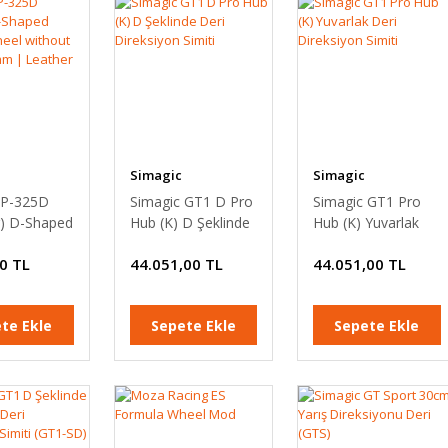
Simagic
Simagic
 P-325D
Simagic GT1 D Pro
Simagic GT1 Pro
r) D-Shaped
Hub (K) D Şeklinde
Hub (K) Yuvarlak
g wheel
Deri Direksiyon
Deri Direksiyon
0 TL
44.051,00 TL
44.051,00 TL
 HUB |
Simiti
Simiti
| Leather
te Ekle
Sepete Ekle
Sepete Ekle