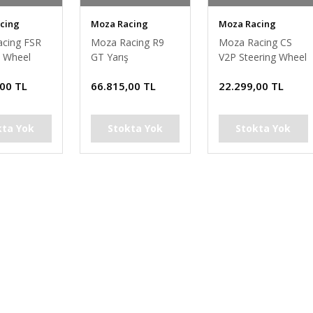
cing
Moza Racing
Moza Racing
cing FSR
Moza Racing R9
Moza Racing CS
 Wheel
GT Yarış
V2P Steering Wheel
Direksiyonu Seti
Yuvarlak Deri
,00 TL
66.815,00 TL
22.299,00 TL
(R9 Base + CS
Direksiyon Simiti v2
Wheel + SRP Two
Pedals) PC
kta Yok
Stokta Yok
Stokta Yok