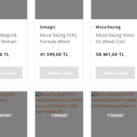
Simagic
Moza Racing
 MagLink
Moza Racing FSR2
Moza Racing Vision
 Elemanı
Formula Wheel
GS Wheel Özel
Ekranlı F-GT
0 TL
41.599,00 TL
58.461,00 TL
Direksiyon Simiti
kta Yok
Stokta Yok
Stokta Yok
KENDİ
TÜKENDİ
TÜKENDİ