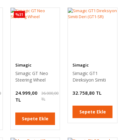
%31
Simagic
Simagic
Simagic GT Neo
Simagic GT1
Steering Wheel
Direksiyon Simiti
Deri (GT1-SR)
24.999,00
32.758,80 TL
0
36.000,00
TL
TL
Sepete Ekle
Sepete Ekle