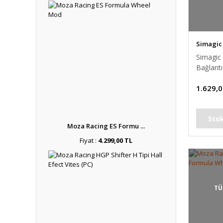
Simagic
Simagic
Bağlantı
1.629,0
Sto
Moza Racing ES Formu ...
Fiyat :
4.299,00 TL
TÜ