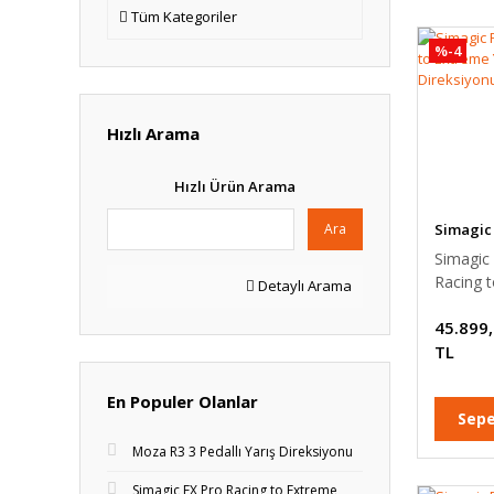
Tüm Kategoriler
%-4
Hızlı Arama
Hızlı Ürün Arama
Simagic
Ara
Simagic
Racing 
Detaylı Arama
Yarış Di
45.899
Simidi
TL
En Populer Olanlar
Sepe
Moza R3 3 Pedallı Yarış Direksiyonu
Simagic FX Pro Racing to Extreme