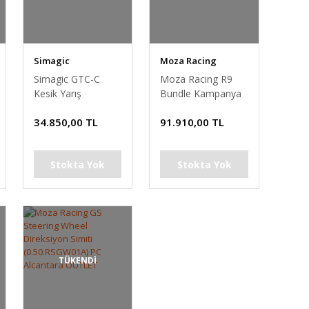
Simagic
Moza Racing
Simagic GTC-C
Moza Racing R9
Kesik Yarış
Bundle Kampanya
Direksiyon u Clutch
(R9 Base v2 + CS
34.850,00 TL
91.910,00 TL
Dahil (GTC-C)
Wheel v2 + CRP
Three Pedals) PC
Stokta Yok
Stokta Yok
TÜKENDİ