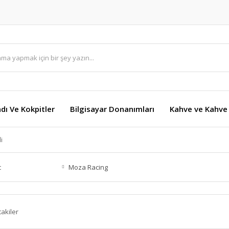
dı Ve Kokpitler
Bilgisayar Donanımları
Kahve ve Kahve 
i
c
Moza Racing
takiler