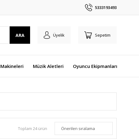
5333193493
ARA
Üyelik
Sepetim
Makineleri
Müzik Aletleri
Oyuncu Ekipmanları
Toplam 24 ürün