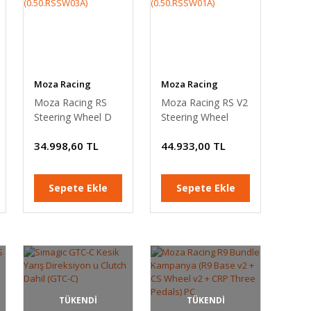
Moza Racing
Moza Racing
Moza Racing RS
Moza Racing RS V2
Steering Wheel D
Steering Wheel
Şeklinde Deri
Yuvarlak Deri
34.998,60 TL
44.933,00 TL
Versiyon
Versiyon
(0.50.RSSW03A)
(0.50.RSSW01A)
Sepete Ekle
Sepete Ekle
TÜKENDİ
TÜKENDİ