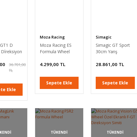
Moza Racing
Simagic
 GT1 D
Moza Racing ES
Simagic GT Sport
 Dİreksiyon
Formula Wheel
30cm Yarış
eksiyon
Mod
Direksiyonu Deri
,00
4.299,00 TL
28.861,00 TL
GT1-SD)
(GTS)
36.701,00
TL
Sepete Ekle
Sepete Ekle
te Ekle
KENDİ
TÜKENDİ
TÜKENDİ