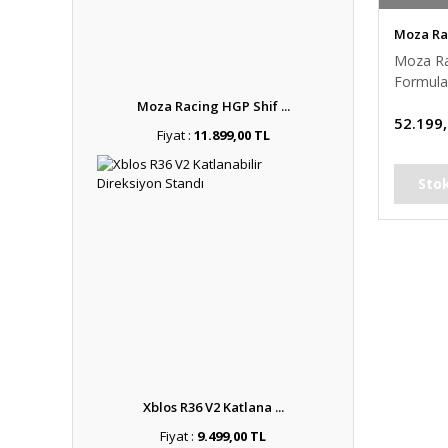
Moza Ra
Moza Ra
Formula
Moza Racing HGP Shif ...
52.199
Fiyat :
11.899,00 TL
Sto
Xblos R36 V2 Katlana ...
Fiyat :
9.499,00 TL