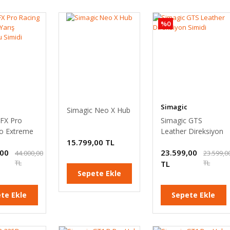
%0
Simagic
Simagic Neo X Hub
 FX Pro
Simagic GTS
to Extreme
Leather Direksiyon
reksiyonu
15.799,00 TL
Simidi
,00
23.599,00
44.000,00
23.599,0
TL
TL
TL
Sepete Ekle
te Ekle
Sepete Ekle