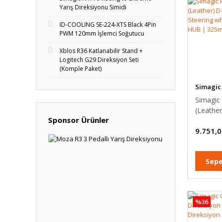
Yarış Direksiyonu Simidi
ID-COOLING SE-224-XTS Black 4Pin
PWM 120mm İşlemci Soğutucu
Xblos R36 Katlanabilir Stand +
Logitech G29 Direksiyon Seti
(Komple Paket)
Simagic
Simagic
(Leathe
Sponsor Ürünler
Steerin
9.751,0
without
325mm 
Sepe
%36