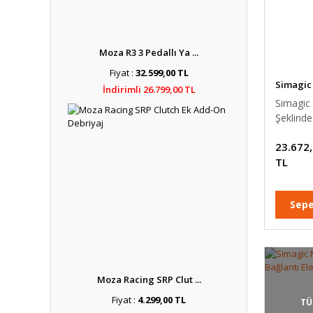
Moza R3 3 Pedallı Ya ...
Fiyat :
32.599,00 TL
Simagic
İndirimli 26.799,00 TL
Simagic
Şeklinde
Deri Dir
23.672
Simiti (
TL
Sepe
Moza Racing SRP Clut ...
Fiyat :
4.299,00 TL
TÜ