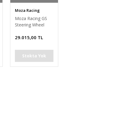
Moza Racing
Moza Racing GS
Steering Wheel
Direksiyon Simiti
29.015,00 TL
(0.50.RSGW01A) PC
Alcantara OUTLET
Stokta Yok