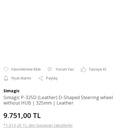
Yorum Yaz
Tavsiye Et
Fiyat Alarmı
Paylaş
Simagic
Simagic P-325D (Leather) D-Shaped Steering wheel
without HUB | 325mm | Leather
9.751,00 TL
*1.013,29 TL den başlayan taksitlerle!