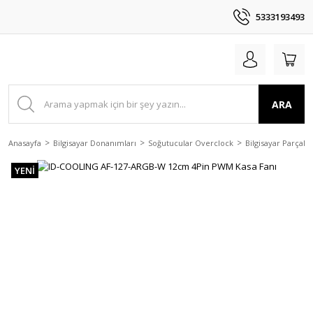
5333193493
ARA
Anasayfa
Bilgisayar Donanımları
Soğutucular Overclock
Bilgisayar Parçala
YENİ