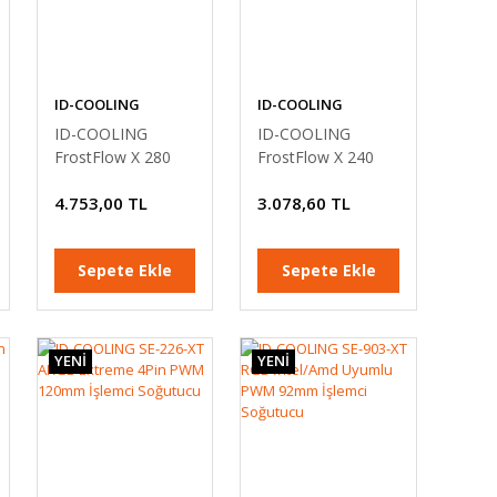
ID-COOLING
ID-COOLING
ID-COOLING
ID-COOLING
FrostFlow X 280
FrostFlow X 240
4Pin PWM 280mm
Lite 4Pin PWM
4.753,00 TL
3.078,60 TL
İşlemci Sıvı
240mm İşlemci Sıvı
Soğutucu
Soğutucu
Sepete Ekle
Sepete Ekle
YENİ
YENİ