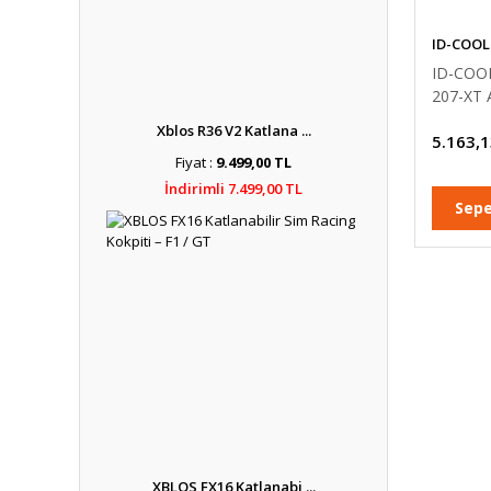
ID-COOL
ID-COO
207-XT
DualFan
Xblos R36 V2 Katlana ...
5.163,1
Heatsink
Fiyat :
9.499,00 TL
Heatpip
İşlemci
İndirimli 7.499,00 TL
Sepe
XBLOS FX16 Katlanabi ...