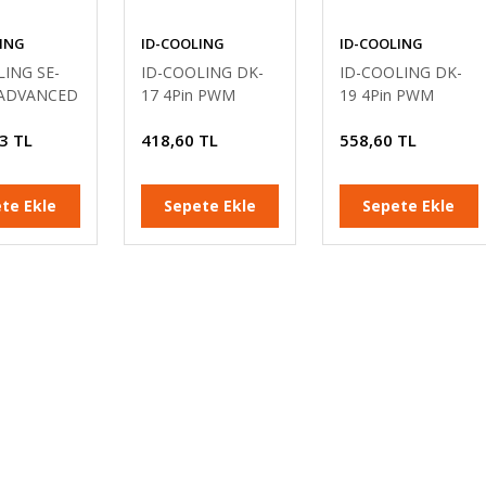
ING
ID-COOLING
ID-COOLING
LING SE-
ID-COOLING DK-
ID-COOLING DK-
 ADVANCED
17 4Pin PWM
19 4Pin PWM
 Dual
92mm LGA1700
92mm LGA1700
3 TL
418,60 TL
558,60 TL
 7big
İşlemci Soğutucu
İşlemci Soğutucu
es Extreme
 Soğutucu
te Ekle
Sepete Ekle
Sepete Ekle