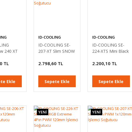
ING
ID-COOLING
ID-COOLING
LING
ID-COOLING SE-
ID-COOLING SE-
ow 240 XT
207-XT Slim SNOW
224-XTS Mini Black
WM 240mm
4Pin PWM
4Pin PWM 120mm
0 TL
2.798,60 TL
2.200,10 TL
ıvı
1x120mm İşlemci
İşlemci Soğutucu
u
Soğutucu
te Ekle
Sepete Ekle
Sepete Ekle
YENİ
YENİ