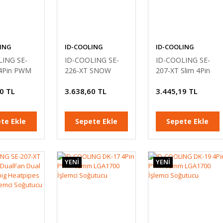
ING
ID-COOLING
ID-COOLING
LING SE-
ID-COOLING SE-
ID-COOLING SE-
 4Pin PWM
226-XT SNOW
207-XT Slim 4Pin
 İşlemci
ARGB Extreme
PWM 1x120mm
0 TL
3.638,60 TL
3.445,19 TL
u
4Pin PWM 120mm
İşlemci Soğutucu
İşlemci Soğutucu
te Ekle
Sepete Ekle
Sepete Ekle
YENİ
YENİ