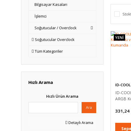
Bilgisayar Kasaları
Stok
İşlemci
Soğutucular / Overclock
YENİ
Soğutucular Overclock
Tüm Kategoriler
Hızlı Arama
ID-COOL
ID-COO
Hızlı Ürün Arama
ARGB Ko
Mini K
Ara
331,24
Detaylı Arama
Sepe