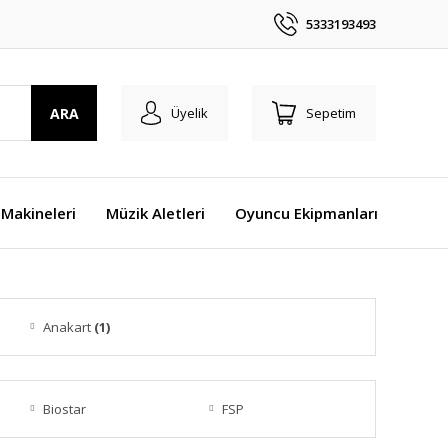
5333193493
ARA
Üyelik
Sepetim
Makineleri
Müzik Aletleri
Oyuncu Ekipmanları
Anakart
(1)
Biostar
FSP