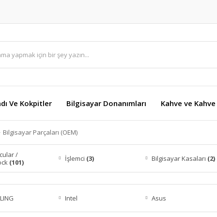
dı Ve Kokpitler
Bilgisayar Donanımları
Kahve ve Kahve 
Bilgisayar Parçaları (OEM)
ular /
İşlemci
(3)
Bilgisayar Kasaları
(2)
ock
(101)
LING
Intel
Asus