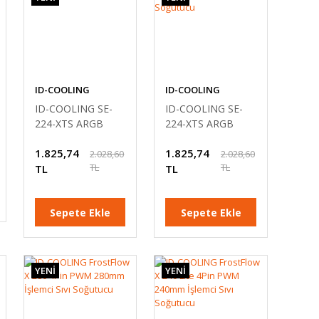
ID-COOLING
ID-COOLING
ID-COOLING SE-
ID-COOLING SE-
224-XTS ARGB
224-XTS ARGB
4Pin PWM 120mm
White 4Pin PWM
1.825,74
1.825,74
İşlemci Soğutucu
120mm İşlemci
2.028,60
2.028,60
TL
TL
TL
Soğutucu
TL
Sepete Ekle
Sepete Ekle
YENİ
YENİ