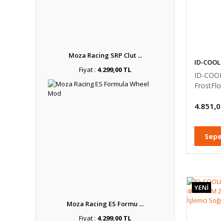
Moza Racing SRP Clut ...
ID-COOL
Fiyat :
4.299,00 TL
ID-COO
FrostFl
4Pin P
4.851,0
İşlemci S
Soğutuc
Sepe
YENİ
Moza Racing ES Formu ...
Fiyat :
4.299,00 TL