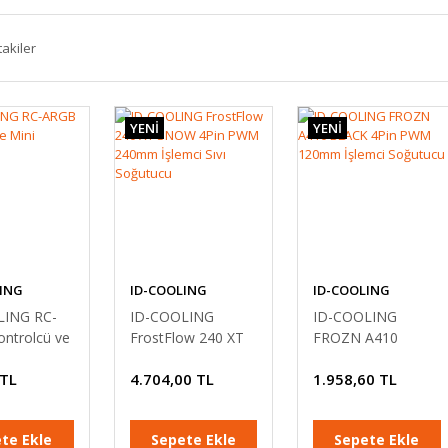
takiler
YENİ
YENİ
ING
ID-COOLING
ID-COOLING
LING RC-
ID-COOLING
ID-COOLING
ntrolcü ve
FrostFlow 240 XT
FROZN A410
umanda
SNOW 4Pin PWM
BLACK 4Pin PWM
 TL
4.704,00 TL
1.958,60 TL
240mm İşlemci Sıvı
120mm İşlemci
Soğutucu
Soğutucu
te Ekle
Sepete Ekle
Sepete Ekle