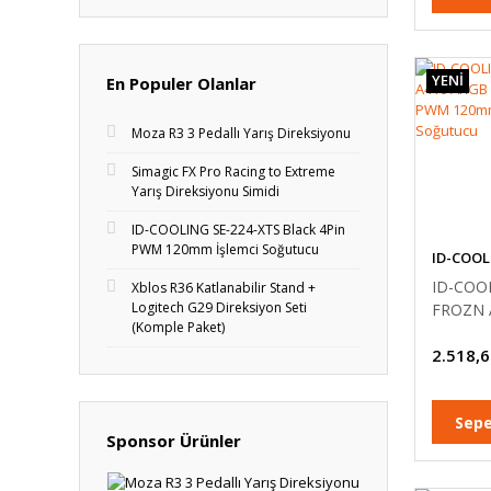
YENİ
En Populer Olanlar
Moza R3 3 Pedallı Yarış Direksiyonu
Simagic FX Pro Racing to Extreme
Yarış Direksiyonu Simidi
ID-COOLING SE-224-XTS Black 4Pin
PWM 120mm İşlemci Soğutucu
ID-COOL
ID-COO
Xblos R36 Katlanabilir Stand +
Logitech G29 Direksiyon Seti
FROZN 
(Komple Paket)
WHITE 
2.518,6
120mm İ
Soğutuc
Sepe
Sponsor Ürünler