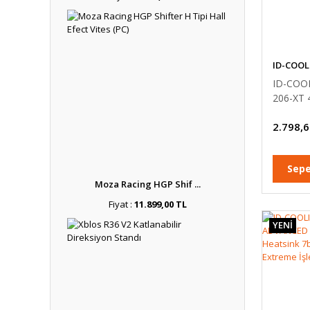
ID-COOL
ID-COO
206-XT
2x120mm
2.798,6
Soğutuc
Sepe
Moza Racing HGP Shif ...
Fiyat :
11.899,00 TL
YENİ