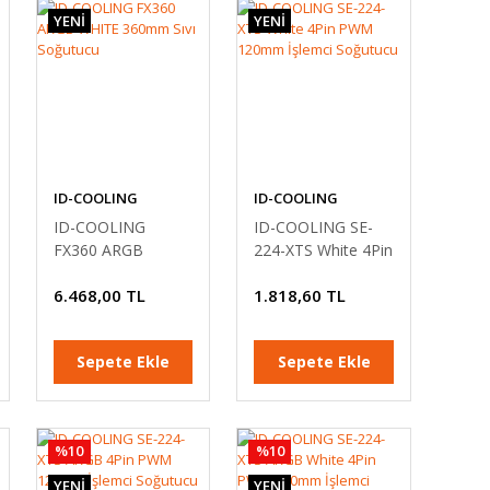
YENİ
YENİ
ID-COOLING
ID-COOLING
ID-COOLING
ID-COOLING SE-
FX360 ARGB
224-XTS White 4Pin
WHITE 360mm Sıvı
PWM 120mm
6.468,00 TL
1.818,60 TL
Soğutucu
İşlemci Soğutucu
Sepete Ekle
Sepete Ekle
%10
%10
YENİ
YENİ