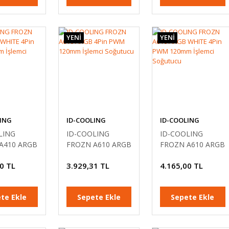
YENİ
YENİ
ING
ID-COOLING
ID-COOLING
LING
ID-COOLING
ID-COOLING
A410 ARGB
FROZN A610 ARGB
FROZN A610 ARGB
4Pin PWM
4Pin PWM 120mm
WHITE 4Pin PWM
0 TL
3.929,31 TL
4.165,00 TL
şlemci
İşlemci Soğutucu
120mm İşlemci
u
Soğutucu
te Ekle
Sepete Ekle
Sepete Ekle