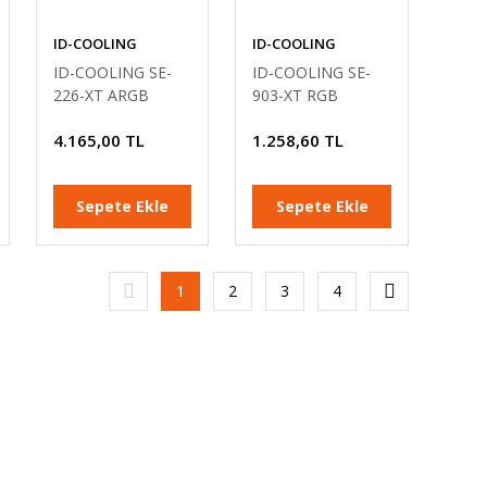
ID-COOLING
ID-COOLING
ID-COOLING SE-
ID-COOLING SE-
226-XT ARGB
903-XT RGB
Extreme 4Pin PWM
İntel/Amd Uyumlu
4.165,00 TL
1.258,60 TL
120mm İşlemci
PWM 92mm
Soğutucu
İşlemci Soğutucu
Sepete Ekle
Sepete Ekle
1
2
3
4