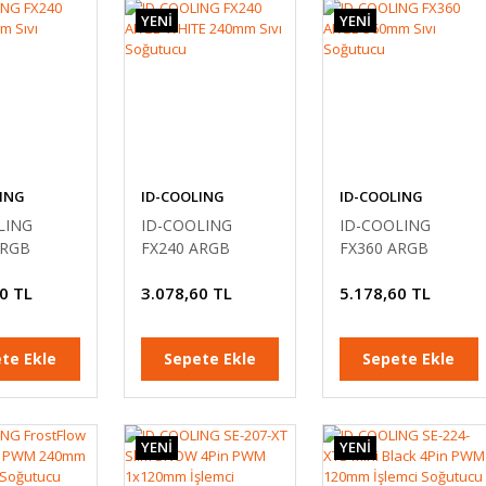
YENİ
YENİ
ING
ID-COOLING
ID-COOLING
LING
ID-COOLING
ID-COOLING
ARGB
FX240 ARGB
FX360 ARGB
ıvı
WHITE 240mm Sıvı
360mm Sıvı
0 TL
3.078,60 TL
5.178,60 TL
u
Soğutucu
Soğutucu
te Ekle
Sepete Ekle
Sepete Ekle
YENİ
YENİ