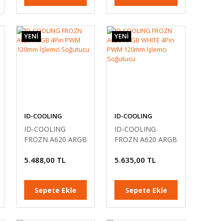
YENİ
YENİ
ID-COOLING
ID-COOLING
ID-COOLING
ID-COOLING
FROZN A620 ARGB
FROZN A620 ARGB
4Pin PWM 120mm
WHITE 4Pin PWM
5.488,00 TL
5.635,00 TL
İşlemci Soğutucu
120mm İşlemci
Soğutucu
Sepete Ekle
Sepete Ekle