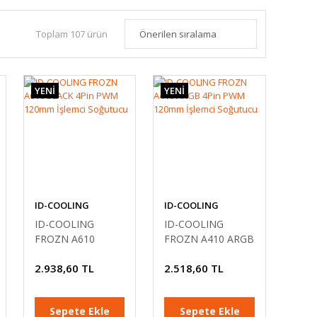
Toplam 107 ürün
YENİ
YENİ
ID-COOLING
ID-COOLING
ID-COOLING
ID-COOLING
FROZN A610
FROZN A410 ARGB
BLACK 4Pin PWM
4Pin PWM 120mm
2.938,60 TL
2.518,60 TL
120mm İşlemci
İşlemci Soğutucu
Soğutucu
Sepete Ekle
Sepete Ekle