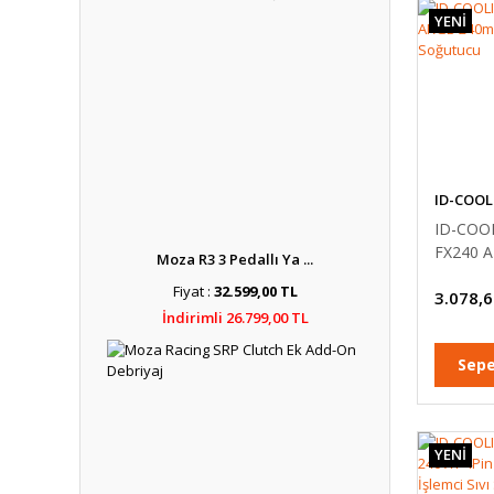
YENİ
ID-COOL
ID-COO
FX240 
Moza R3 3 Pedallı Ya ...
240mm S
Fiyat :
32.599,00 TL
3.078,6
Soğutuc
İndirimli 26.799,00 TL
Sepe
YENİ