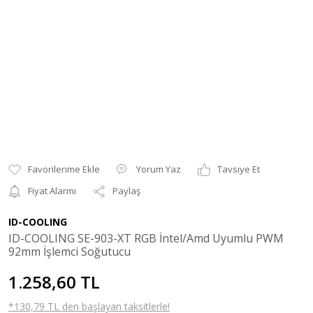
Yorum Yaz
Tavsiye Et
Fiyat Alarmı
Paylaş
ID-COOLING
ID-COOLING SE-903-XT RGB İntel/Amd Uyumlu PWM
92mm İşlemci Soğutucu
1.258,60 TL
*130,79 TL den başlayan taksitlerle!