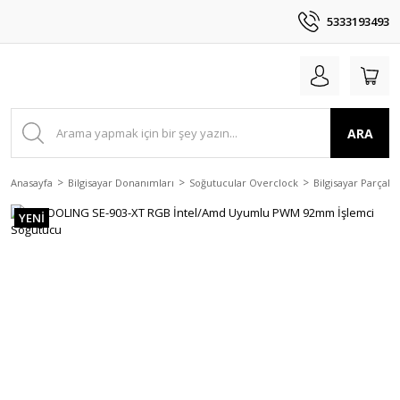
5333193493
ARA
Anasayfa
Bilgisayar Donanımları
Soğutucular Overclock
Bilgisayar Parçala
YENİ