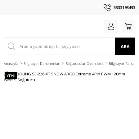
5333193493
ARA
Anasayfa
Bilgisayar Donanımları
Soğutucular Overclock
Bilgisayar Parçala
YENİ