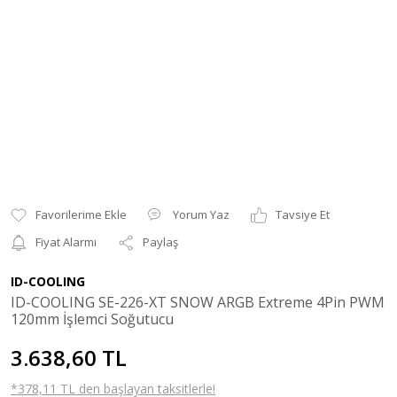
Yorum Yaz
Tavsiye Et
Fiyat Alarmı
Paylaş
ID-COOLING
ID-COOLING SE-226-XT SNOW ARGB Extreme 4Pin PWM
120mm İşlemci Soğutucu
3.638,60 TL
*378,11 TL den başlayan taksitlerle!