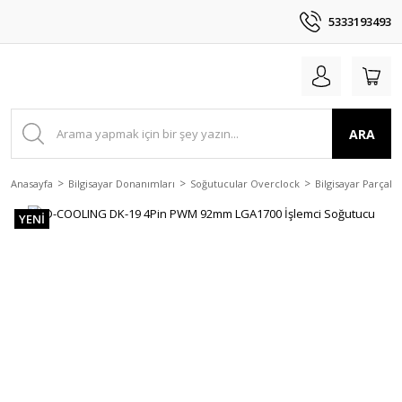
5333193493
ARA
Anasayfa
Bilgisayar Donanımları
Soğutucular Overclock
Bilgisayar Parçala
YENİ