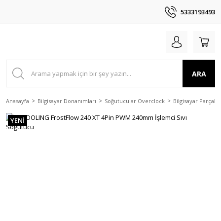
5333193493
ARA
Anasayfa
Bilgisayar Donanımları
Soğutucular Overclock
Bilgisayar Parçala
YENİ