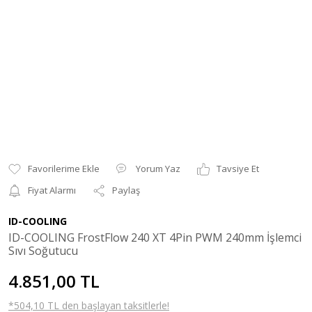
Yorum Yaz
Tavsiye Et
Fiyat Alarmı
Paylaş
ID-COOLING
ID-COOLING FrostFlow 240 XT 4Pin PWM 240mm İşlemci
Sıvı Soğutucu
4.851,00 TL
*504,10 TL den başlayan taksitlerle!