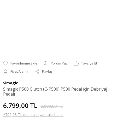
Yorum Yaz
Tavsiye Et
Fiyat Alarmı
Paylaş
Simagic
Simagic P500 Clutch (C-P500) P500 Pedal İçin Debriyaj
Pedalı
6.799,00 TL
6.999,00 TL
*706,53 TL den başlayan taksitlerle!