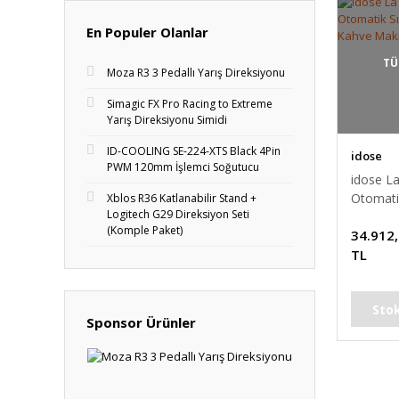
En Populer Olanlar
TÜ
Moza R3 3 Pedallı Yarış Direksiyonu
Simagic FX Pro Racing to Extreme
Yarış Direksiyonu Simidi
ID-COOLING SE-224-XTS Black 4Pin
idose
PWM 120mm İşlemci Soğutucu
idose L
Otomati
Xblos R36 Katlanabilir Stand +
Logitech G29 Direksiyon Seti
Soğuk K
(Komple Paket)
34.912
Makines
TL
Sto
Sponsor Ürünler