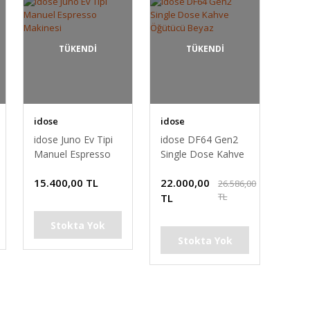
TÜKENDİ
TÜKENDİ
idose
idose
idose Juno Ev Tipi
idose DF64 Gen2
Manuel Espresso
Single Dose Kahve
Makinesi
Öğütücü Beyaz
15.400,00 TL
22.000,00
26.586,00
TL
TL
Stokta Yok
Stokta Yok