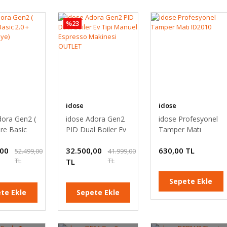
%23
idose
idose
dora Gen2 (
idose Adora Gen2
idose Profesyonel
e Basic
PID Dual Boiler Ev
Tamper Matı
ahve
Tipi Manuel
ID2010
,00
32.500,00
630,00 TL
Espresso Makinesi
52.499,00
41.999,00
TL
TL
OUTLET
TL
Sepete Ekle
te Ekle
Sepete Ekle