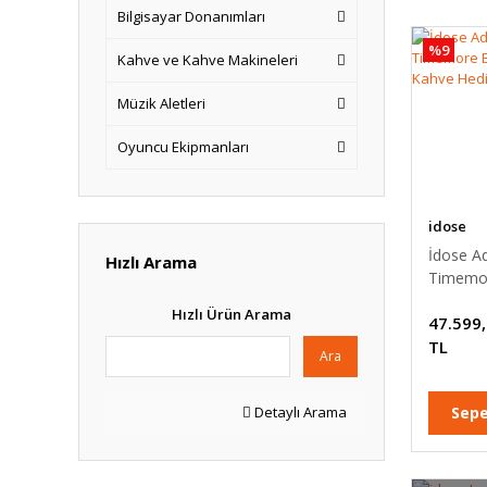
Bilgisayar Donanımları
%9
Kahve ve Kahve Makineleri
Müzik Aletleri
Oyuncu Ekipmanları
idose
İdose A
Hızlı Arama
Timemor
2.0 + K
Hızlı Ürün Arama
47.599
Hediye)
TL
Ara
Detaylı Arama
Sepe