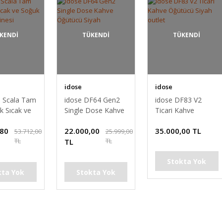
KENDİ
TÜKENDİ
TÜKENDİ
idose
idose
a Scala Tam
idose DF64 Gen2
idose DF83 V2
k Sıcak ve
Single Dose Kahve
Ticari Kahve
ahve
Öğütücü Siyah
Öğütücü Siyah
,80
22.000,00
35.000,00 TL
i
outlet
53.712,00
25.999,00
TL
TL
TL
Stokta Yok
kta Yok
Stokta Yok