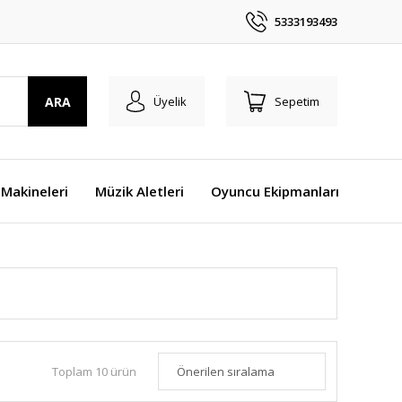
5333193493
ARA
Üyelik
Sepetim
Makineleri
Müzik Aletleri
Oyuncu Ekipmanları
Toplam 10 ürün