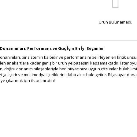
Ürün Bulunamadı.
 Donanımları: Performans ve Güç İçin En İyi Seçimler
onanımları, bir sistemin kalbidir ve performansını belirleyen en kritik unsur
en anakartlara kadar geniş bir ürün yelpazesini kapsamaktadır. İster oyun
, doğru donanım bileşenleriyle her ihtiyacınıza uygun çözümler bulabilirsiniz
i geliştirir ve multimedya içeriklerini daha akıcı hale getirir. Bilgisayar d
e çıkarmak için ilk adımı atın!