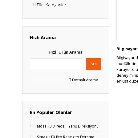
Tüm Kategoriler
Hızlı Arama
Bilgisayar
Hızlı Ürün Arama
Bilgisayar d
modüllerind
Ara
kuruyor olun
deneyiminiz
Detaylı Arama
en üst düzey
En Populer Olanlar
Moza R3 3 Pedallı Yarış Direksiyonu
Simagic FX Pro Racing to Extreme