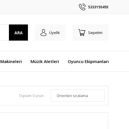
5333193493
ARA
Üyelik
Sepetim
Makineleri
Müzik Aletleri
Oyuncu Ekipmanları
Toplam 0 ürün