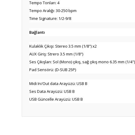
Tempo Tonları: 4
Tempo Aralığı: 30-250 bpm
Time Signature: 1/2-9/8
Bağlantı
Kulaklık Çıkışı: Stereo 3.5 mm (1/8") x2
AUX Giriş: Strero 3.5 mm (1/8")
Ses Çıkışları: Sol (Mono) çıkış, sağ çıkış mono 6.35 mm (1/4")
Pad Sensörü: (D-SUB 25P)
Midi In/Out data Arayüzü: USB B
Ses Data Arayüzü: USB B
USB Güncelle Arayüzü: USB B
Bu ürünün fiyat bilgisi, resim, ürün açıklamalarında ve diğ
Görüş ve önerileriniz için teşekkür ederiz.