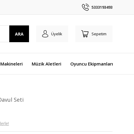
5333193493
ARA
Üyelik
Sepetim
Makineleri
Müzik Aletleri
Oyuncu Ekipmanları
avul Seti
erle!