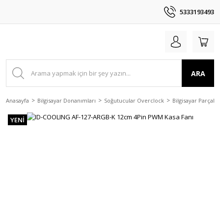
5333193493
ARA
Anasayfa
Bilgisayar Donanımları
Soğutucular Overclock
Bilgisayar Parçala
YENİ