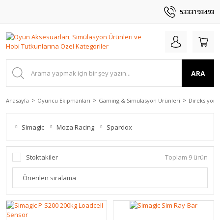
5333193493
ARA
Anasayfa
Oyuncu Ekipmanları
Gaming & Simülasyon Ürünleri
Direksiyon 
Simagic
Moza Racing
Spardox
Stoktakiler
Toplam 9 ürün