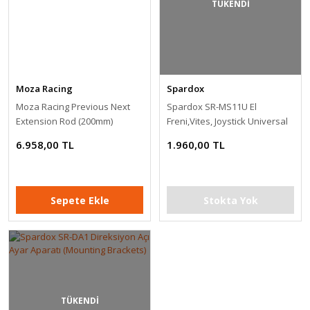
TÜKENDİ
Moza Racing
Spardox
Moza Racing Previous Next
Spardox SR-MS11U El
Extension Rod (200mm)
Freni,Vites, Joystick Universal
Direksiyon Uzatma Aparatı
Masa Takma Aparatı
6.958,00 TL
1.960,00 TL
Sepete Ekle
Stokta Yok
TÜKENDİ