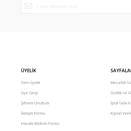
Simagic
Simagic Alpha U 23 N-m Direct Drive Wheelbase
ÜYELİK
SAYFALA
72.599,00 TL
72.599,00 TL
Yeni Üyelik
Mesafeli Sa
Sepete Ekle
Üye Girişi
Gizlilik ve 
Şifremi Unuttum
İptal İade K
İletişim Formu
Kişisel Veril
Havale Bildirim Formu