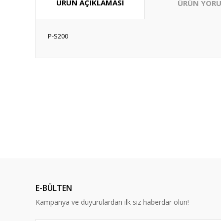
ÜRÜN AÇIKLAMASI
ÜRÜN YORU
P-S200
Bu ürünün fiyat bilgisi, resim, ürün açıklamalarında ve diğ
Görüş ve önerileriniz için teşekkür ederiz.
Ürün resmi kalitesiz, bozuk veya görüntülenemiyor.
Ürün açıklamasında eksik bilgiler bulunuyor.
%0
Ürün bilgilerinde hatalar bulunuyor.
Ürün fiyatı diğer sitelerden daha pahalı.
Bu ürüne benzer farklı alternatifler olmalı.
E-BÜLTEN
Kampanya ve duyurulardan ilk siz haberdar olun!