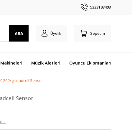
5333193493
ARA
Üyelik
Sepetim
Makineleri
Müzik Aletleri
Oyuncu Ekipmanları
00 200kg Loadcell Sensor
adcell Sensor
le!