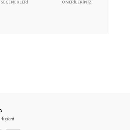
 SEÇENEKLERİ
ÖNERİLERİNİZ
ıza iletebilirsiniz.
A
lı çıkın!