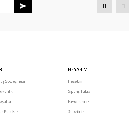
Gönder
R
HESABIM
tış Sözleşmesi
Hesabım
Güvenlik
Sipariş Takip
oşullari
Favorileriniz
er Politikası
Sepetiniz