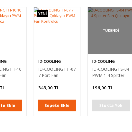
YENİ
TÜKENDİ
ING
ID-COOLING
ID-COOLING
LING FH-10
ID-COOLING FH-07
ID-COOLING FS-04
 Fan
7 Port Fan
PWM 1-4 Splitter
cı PWM Fan
Çoklayıcı PWM Fan
Fan Çoklayıcı
 TL
343,00 TL
196,00 TL
cü
Kontrolcü
te Ekle
Sepete Ekle
Stokta Yok