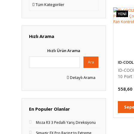
Tüm Kategoriler
YENİ
Hızlı Arama
Hızlı Ürün Arama
ID-COOL
Ara
ID-COO
10 Port
Detaylı Arama
Çoklayı
558,60
Kontrol
Sepe
En Populer Olanlar
Moza R3 3 Pedallı Yarış Direksiyonu
Simagic FX Pro Racing to Extreme