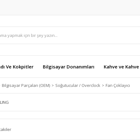
dı Ve Kokpitler
Bilgisayar Donanımları
Kahve ve Kahve 
Bilgisayar Parçaları (OEM)
Soğutucular / Overclock
Fan Çoklayıcı
LING
takiler