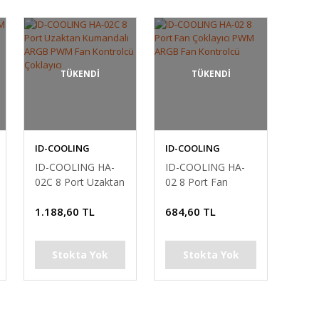
TÜKENDİ
TÜKENDİ
ID-COOLING
ID-COOLING
ID-COOLING HA-
ID-COOLING HA-
02C 8 Port Uzaktan
02 8 Port Fan
Kumandalı ARGB
Çoklayıcı PWM
1.188,60 TL
684,60 TL
PWM Fan
ARGB Fan
Kontrolcü Çoklayıcı
Kontrolcü
Stokta Yok
Stokta Yok