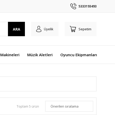
5333193493
ARA
Üyelik
Sepetim
Makineleri
Müzik Aletleri
Oyuncu Ekipmanları
Toplam 5 ürün