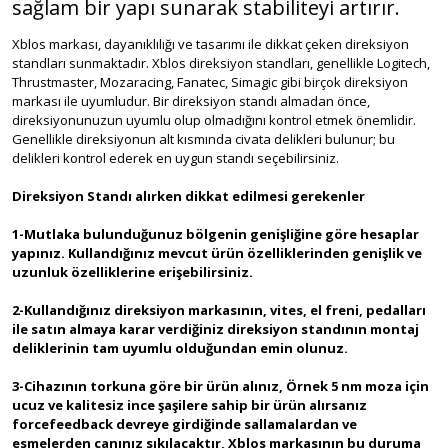
sağlam bir yapı sunarak stabiliteyi artırır.
Xblos markası, dayanıklılığı ve tasarımı ile dikkat çeken direksiyon
standları sunmaktadır. Xblos direksiyon standları, genellikle Logitech,
Thrustmaster, Mozaracing, Fanatec, Simagic gibi birçok direksiyon
markası ile uyumludur. Bir direksiyon standı almadan önce,
direksiyonunuzun uyumlu olup olmadığını kontrol etmek önemlidir.
Genellikle direksiyonun alt kısmında civata delikleri bulunur; bu
delikleri kontrol ederek en uygun standı seçebilirsiniz.
Direksiyon Standı alırken dikkat edilmesi gerekenler
1-Mutlaka bulunduğunuz bölgenin genişliğine göre hesaplar
yapınız. Kullandığınız mevcut ürün özelliklerinden genişlik ve
uzunluk özelliklerine erişebilirsiniz.
2-Kullandığınız direksiyon markasının, vites, el freni, pedalları
ile satın almaya karar verdiğiniz direksiyon standının montaj
deliklerinin tam uyumlu olduğundan emin olunuz.
3-Cihazının torkuna göre bir ürün alınız, Örnek 5 nm moza için
ucuz ve kalitesiz ince şaşilere sahip bir ürün alırsanız
forcefeedback devreye girdiğinde sallamalardan ve
esmelerden canınız sıkılacaktır, Xblos markasının bu duruma