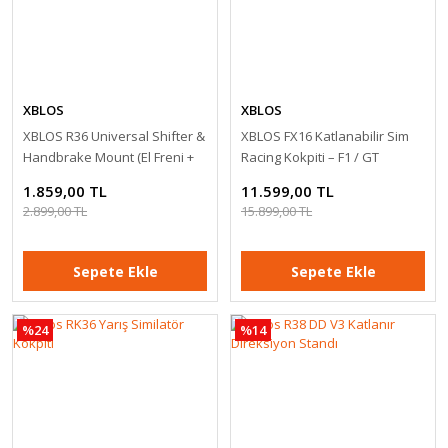
XBLOS
XBLOS
XBLOS R36 Universal Shifter &
XBLOS FX16 Katlanabilir Sim
Handbrake Mount (El Freni +
Racing Kokpiti – F1 / GT
Vites Aparatı)
1.859,00 TL
11.599,00 TL
2.899,00 TL
15.899,00 TL
Sepete Ekle
Sepete Ekle
%24
%14