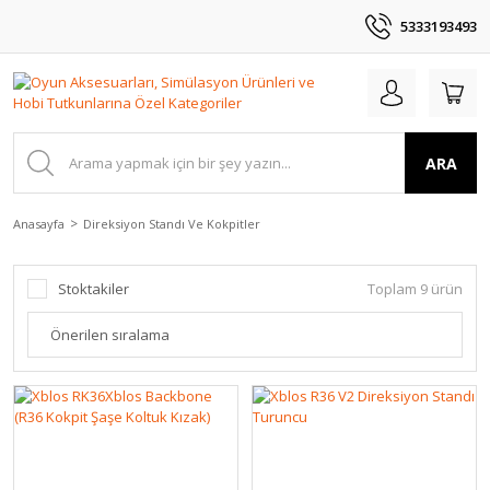
5333193493
ARA
Anasayfa
Direksiyon Standı Ve Kokpitler
Stoktakiler
Toplam 9 ürün