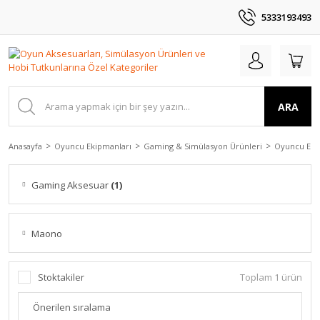
5333193493
ARA
Anasayfa
Oyuncu Ekipmanları
Gaming & Simülasyon Ürünleri
Oyuncu Eki
Gaming Aksesuar
(1)
Maono
Stoktakiler
Toplam 1 ürün