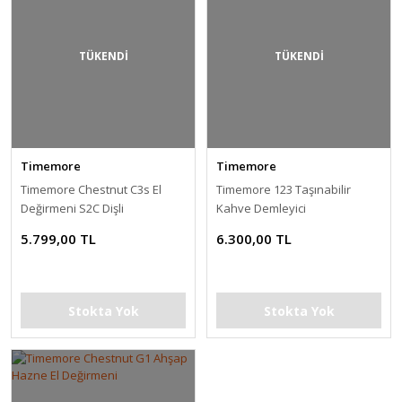
TÜKENDİ
TÜKENDİ
Timemore
Timemore
Timemore Chestnut C3s El
Timemore 123 Taşınabilir
Değirmeni S2C Dişli
Kahve Demleyici
5.799,00 TL
6.300,00 TL
Stokta Yok
Stokta Yok