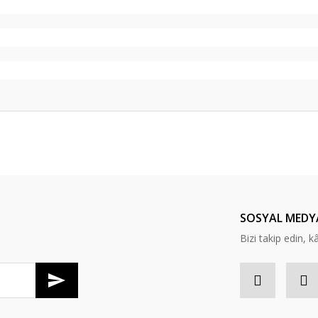
er konularda yetersiz gördüğünüz noktaları öneri formunu kullanarak tarafım
Ürün hakkında henüz soru sorulmamış.
Soru Sor
an arıyordum. Birkaç forumda Rösler RS3A önerilince araştırmaya başladım.
SOSYAL MEDY
Bizi takip edin, kâr
lığında beklentimin üstünde çıktı. Yeni başlayanlar ya da hobi olarak çalanla
i oldukça ilgiliydi, aklımdaki birkaç soruya çok hızlı dönüş yaptılar.