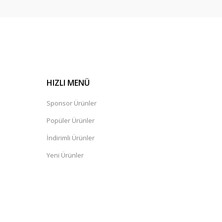
iyata özelliklerini değerlendirecek olursam en uygun
HIZLI MENÜ
Sponsor Ürünler
Popüler Ürünler
İndirimli Ürünler
Yeni Ürünler