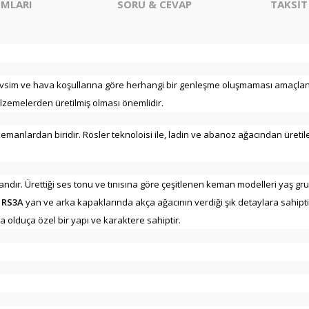
MLARI
SORU & CEVAP
TAKSİT
vsim ve hava koşullarına göre herhangi bir genleşme oluşmaması amaçlana
lzemelerden üretilmiş olması önemlidir.
 kemanlardan biridir. Rösler teknoloisi ile, ladin ve abanoz ağacından üret
dır. Ürettiği ses tonu ve tınısına göre çeşitlenen keman modelleri yaş gru
r RS3A
yan ve arka kapaklarında akça ağacının verdiği şık detaylara sahiptir
 olduça özel bir yapı ve karaktere sahiptir.