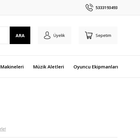
5333193493
ARA
Üyelik
Sepetim
Makineleri
Müzik Aletleri
Oyuncu Ekipmanları
le!