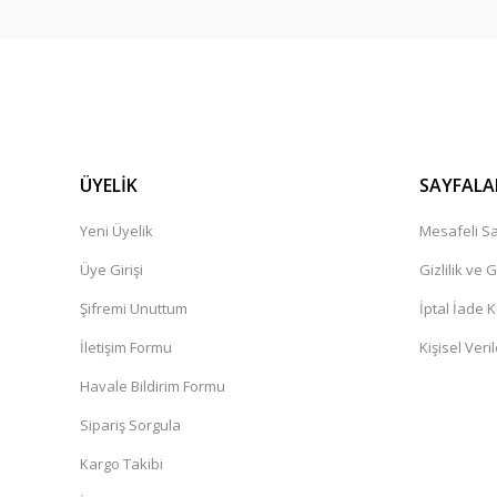
Rösler rs3a Keman
Ürün sorunsuz bir şekilde elime ulaştı paketlemesi iyiydi
profesyonel keman bence, tekrar teşekkür ederim normal
Aylin Özver | 04/04/2025
ÜYELİK
SAYFALA
Yorum Yaz
Yeni Üyelik
Mesafeli Sa
Üye Girişi
Gizlilik ve 
Şifremi Unuttum
İptal İade K
İletişim Formu
Kişisel Veril
Havale Bildirim Formu
Sipariş Sorgula
Kargo Takibi