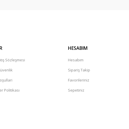
Gönder
 düzgün sarmışlar naylon balonlu poşet ile beğendim, keman ise bence bu f
de yorum yapmam ama bu seferlik yazmış bulundum, iyi çalışmalar.
R
HESABIM
tış Sözleşmesi
Hesabım
Güvenlik
Sipariş Takip
oşullari
Favorileriniz
er Politikası
Sepetiniz