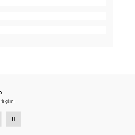
ıza iletebilirsiniz.
 Hobicadde.com’a denk geldim ve ilk kez alışveriş yaptım.
A
lı çıkın!
r için ideal. Yanında gelen yay ve reçine de gayet yeterli.