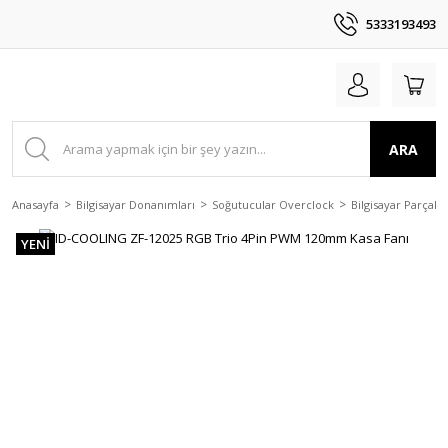
5333193493
ARA
Anasayfa
Bilgisayar Donanımları
Soğutucular Overclock
Bilgisayar Parçala
YENİ