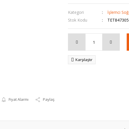
Kategori
İşlemci So
Stok Kodu
TET847305
Karşılaştır
Fiyat Alarmı
Paylaş