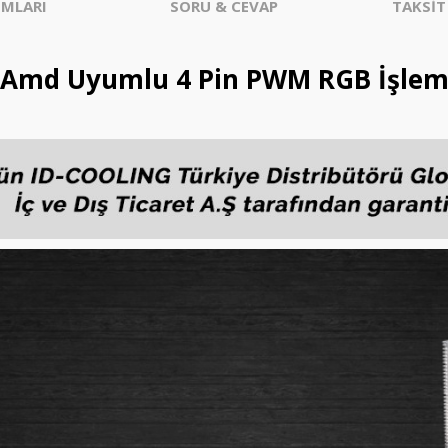
MLARI
SORU & CEVAP
TAKSİT
l/Amd Uyumlu 4 Pin PWM RGB İşlem