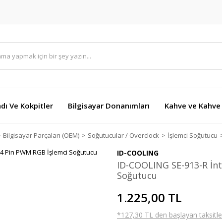
dı Ve Kokpitler
Bilgisayar Donanımları
Kahve ve Kahve 
Bilgisayar Parçaları (OEM)
Soğutucular / Overclock
İşlemci Soğutucu
ID-COOLING
ID-COOLING SE-913-R İn
Soğutucu
1.225,00 TL
*127,30 TL den başlayan taksitler