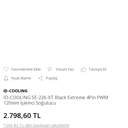
Yorum Yaz
Tavsiye Et
Fiyat Alarmı
Paylaş
ID-COOLING
ID-COOLING SE-226-XT Black Extreme 4Pin PWM
120mm İşlemci Soğutucu
2.798,60 TL
*290,82 TL den başlayan taksitlerle!