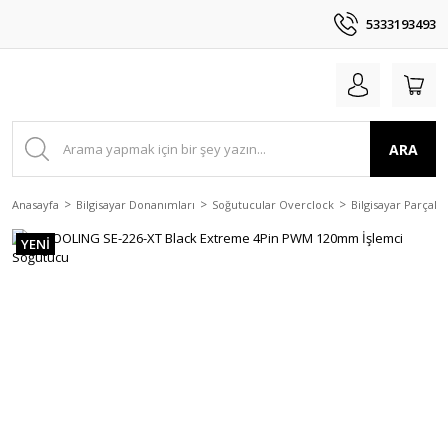
5333193493
ARA
Anasayfa
Bilgisayar Donanımları
Soğutucular Overclock
Bilgisayar Parçala
YENİ