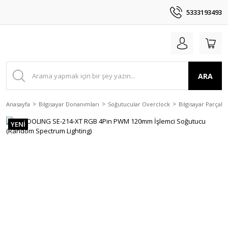
5333193493
ARA
Anasayfa
Bilgisayar Donanımları
Soğutucular Overclock
Bilgisayar Parçala
YENİ