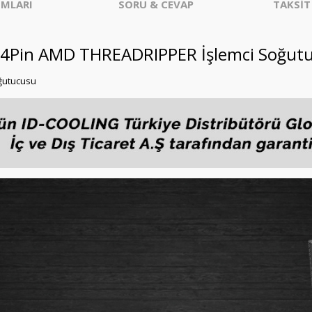
MLARI
SORU & CEVAP
TAKSİT
 4Pin AMD THREADRIPPER İşlemci Soğut
oğutucusu