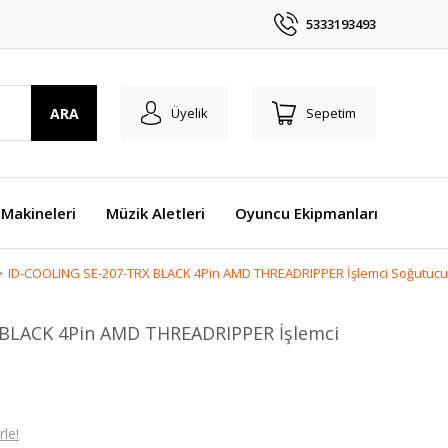
5333193493
ARA
Üyelik
Sepetim
Makineleri
Müzik Aletleri
Oyuncu Ekipmanları
ID-COOLING SE-207-TRX BLACK 4Pin AMD THREADRIPPER İşlemci Soğutucu
 BLACK 4Pin AMD THREADRIPPER İşlemci
le!