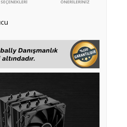
 SEÇENEKLERİ
ÖNERİLERİNİZ
ucu