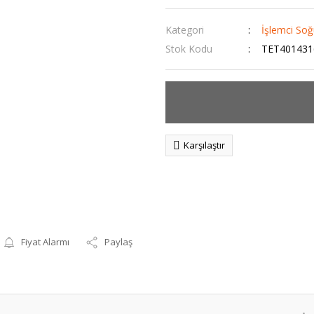
Kategori
İşlemci So
Stok Kodu
TET401431
Karşılaştır
Fiyat Alarmı
Paylaş