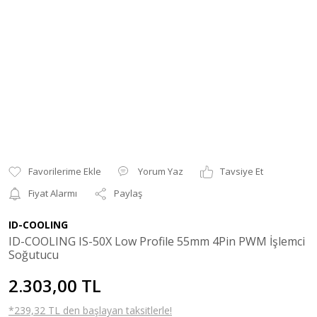
Yorum Yaz
Tavsiye Et
Fiyat Alarmı
Paylaş
ID-COOLING
ID-COOLING IS-50X Low Profile 55mm 4Pin PWM İşlemci
Soğutucu
2.303,00 TL
*239,32 TL den başlayan taksitlerle!