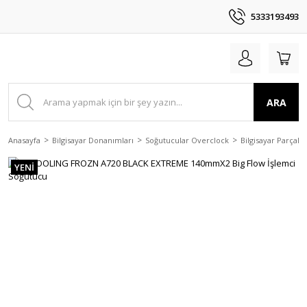
5333193493
ARA
Anasayfa
Bilgisayar Donanımları
Soğutucular Overclock
Bilgisayar Parçala
YENİ