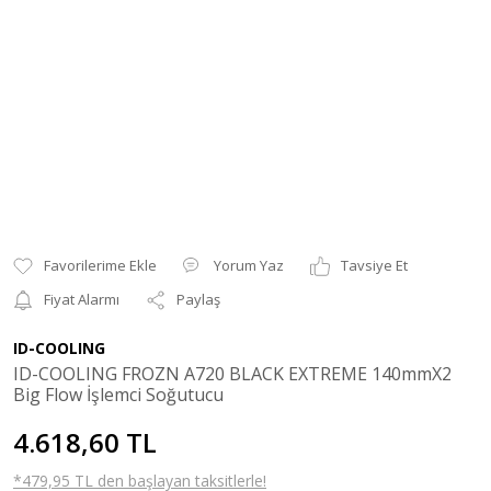
Yorum Yaz
Tavsiye Et
Fiyat Alarmı
Paylaş
ID-COOLING
ID-COOLING FROZN A720 BLACK EXTREME 140mmX2
Big Flow İşlemci Soğutucu
4.618,60 TL
*479,95 TL den başlayan taksitlerle!