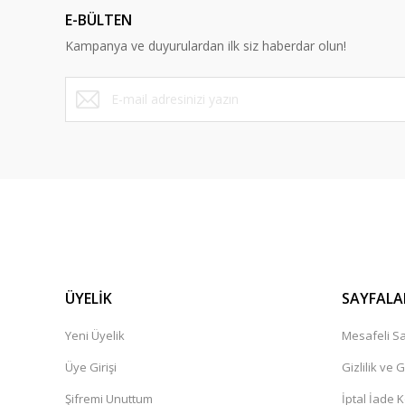
Ürün açıklamasında eksik bilgiler bulunuyor.
E-BÜLTEN
Ürün bilgilerinde hatalar bulunuyor.
Kampanya ve duyurulardan ilk siz haberdar olun!
Ürün fiyatı diğer sitelerden daha pahalı.
Bu ürüne benzer farklı alternatifler olmalı.
ÜYELİK
SAYFALA
Yeni Üyelik
Mesafeli Sa
Üye Girişi
Gizlilik ve 
Şifremi Unuttum
İptal İade K