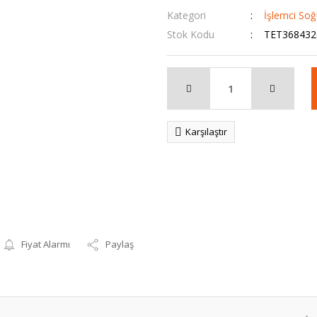
Kategori
İşlemci So
Stok Kodu
TET368432
Karşılaştır
Fiyat Alarmı
Paylaş