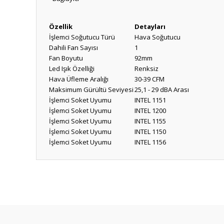
Özellik
Detayları
İşlemci Soğutucu Türü
Hava Soğutucu
Dahili Fan Sayısı
1
Fan Boyutu
92mm
Led Işık Özelliği
Renksiz
Hava Üfleme Aralığı
30-39 CFM
Maksimum Gürültü Seviyesi
25,1 - 29 dBA Arası
İşlemci Soket Uyumu
INTEL 1151
İşlemci Soket Uyumu
INTEL 1200
İşlemci Soket Uyumu
INTEL 1155
İşlemci Soket Uyumu
INTEL 1150
İşlemci Soket Uyumu
INTEL 1156
Bu ürünün fiyat bilgisi, resim, ürün açıklamalarında ve diğ
Görüş ve önerileriniz için teşekkür ederiz.
Ürün resmi kalitesiz, bozuk veya görüntülenemiyor.