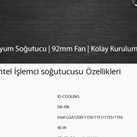
l İşlemci soğutucusu Özellikleri
ID-COOLING
DK-09i
Intel LGA1200/1150/1151/1155/1156
65 W