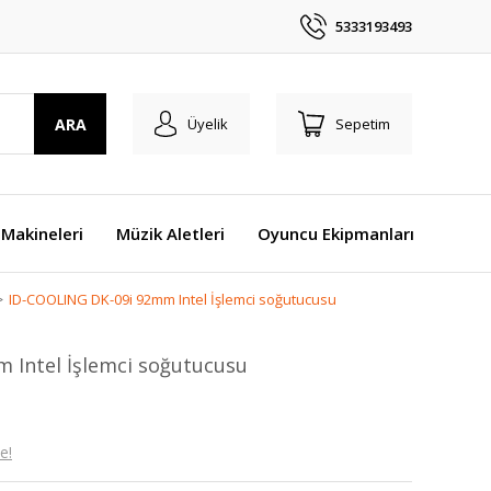
5333193493
ARA
Üyelik
Sepetim
Makineleri
Müzik Aletleri
Oyuncu Ekipmanları
ID-COOLING DK-09i 92mm Intel İşlemci soğutucusu
 Intel İşlemci soğutucusu
e!