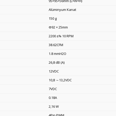
95×95×56mm (L×W×H)
Alüminyum Kanat
150 g
Ф92 × 25mm
2200 ±% 10 RPM
38.62CFM
1.8 mmH2O
26,8 dB (A)
12VDC
10,8 ～13,2VDC
7VDC
0.18A
2,16 W
4Pin PWM