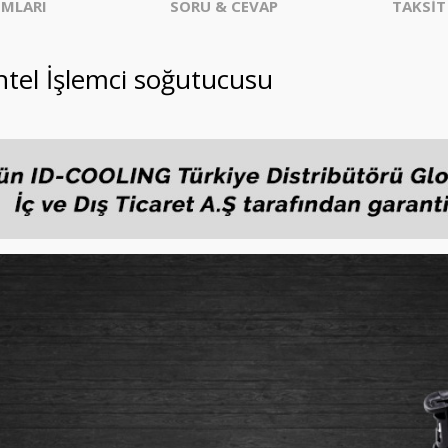
MLARI
SORU & CEVAP
TAKSİT
el İşlemci soğutucusu