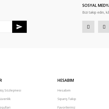
SOSYAL MEDY
Bizi takip edin, kâr
Gönder
R
HESABIM
tış Sözleşmesi
Hesabım
Güvenlik
Sipariş Takip
oşullari
Favorileriniz