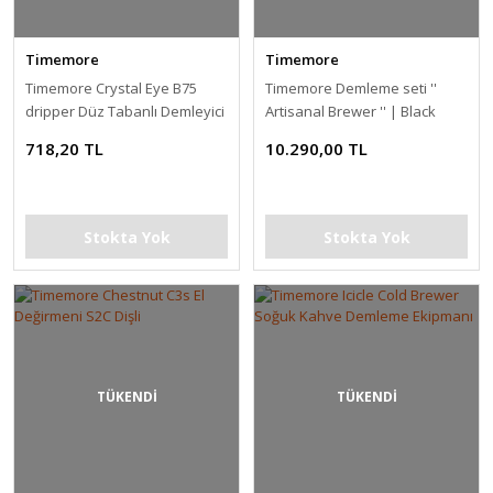
Timemore
Timemore
Timemore Crystal Eye B75
Timemore Demleme seti ''
dripper Düz Tabanlı Demleyici
Artisanal Brewer '' | Black
Mirror | Dripper set | G1
718,20 TL
10.290,00 TL
Grinder
Stokta Yok
Stokta Yok
TÜKENDİ
TÜKENDİ