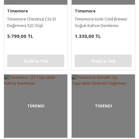
Timemore
Timemore
Timemore Chestnut C3s El
Timemore Icicle Cold Brewer
Değirmeni S2C Dişli
Soğuk Kahve Demleme
Ekipmanı
5.799,00 TL
1.330,00 TL
Stokta Yok
Stokta Yok
TÜKENDİ
TÜKENDİ