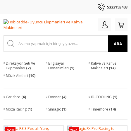
5333193493
ARA
Direksiyon Seti Ve
Bilgisayar
Kahve ve Kahve
Ekipmanları
(2)
Donanımları
(1)
Makineleri
(14)
Müzik Aletleri
(10)
Carlsbro
(6)
Donner
(4)
ID-COOLING
(1)
Moza Racing
(1)
Simagic
(1)
Timemore
(14)
%18
%-4