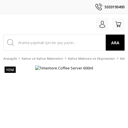
5333193493
ARA
Anasayfa
Kahve ve Kahve Makineleri
Kahve Makinesi ve Ekipmanları
Kahv
YENİ