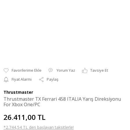
Yorum Yaz
Tavsiye Et
Fiyat Alarmı
Paylaş
Thrustmaster
Thrustmaster TX Ferrari 458 ITALIA Yarış Direksiyonu
For Xbox One/PC
26.411,00 TL
*2.744,54 TL den başlayan taksitlerle!