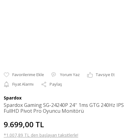
Yorum Yaz
Tavsiye Et
Fiyat Alarmı
Paylaş
Spardox
Spardox Gaming SG-24240P 24'' 1ms GTG 240Hz IPS
FullHD Pivot Pro Oyuncu Monitörü
9.699,00 TL
*1.007,89 TL den başlayan taksitlerle!