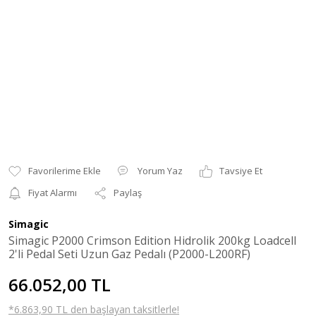
Yorum Yaz
Tavsiye Et
Fiyat Alarmı
Paylaş
Simagic
Simagic P2000 Crimson Edition Hidrolik 200kg Loadcell
2'li Pedal Seti Uzun Gaz Pedalı (P2000-L200RF)
66.052,00 TL
*6.863,90 TL den başlayan taksitlerle!