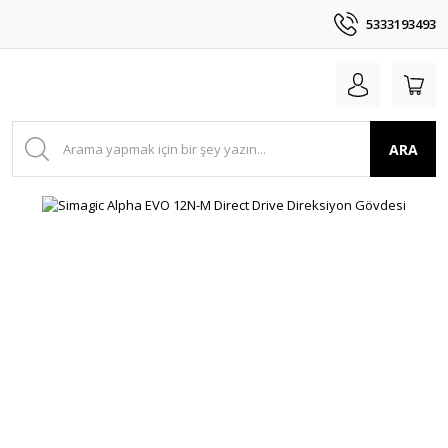
5333193493
ARA