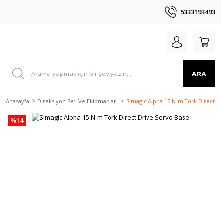
5333193493
ARA
Anasayfa
Direksiyon Seti Ve Ekipmanları
Simagic Alpha 15 N-m Tork Direct D
%14