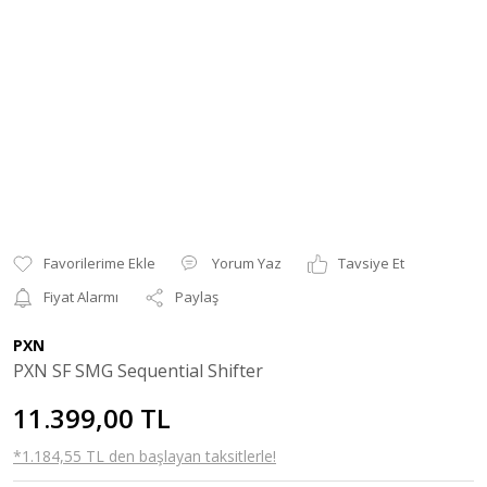
Yorum Yaz
Tavsiye Et
Fiyat Alarmı
Paylaş
PXN
PXN SF SMG Sequential Shifter
11.399,00 TL
*1.184,55 TL den başlayan taksitlerle!