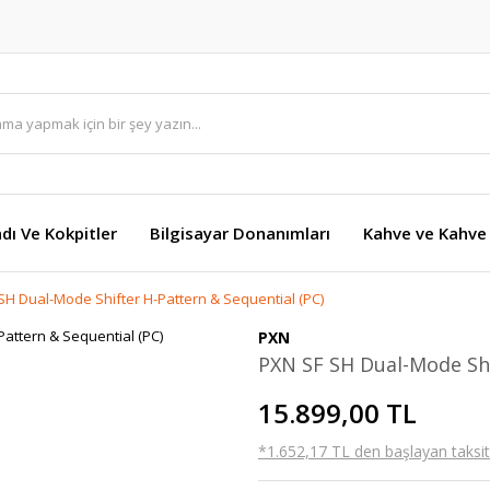
dı Ve Kokpitler
Bilgisayar Donanımları
Kahve ve Kahve 
SH Dual-Mode Shifter H-Pattern & Sequential (PC)
PXN
PXN SF SH Dual-Mode Shi
15.899,00 TL
*1.652,17 TL den başlayan taksitl