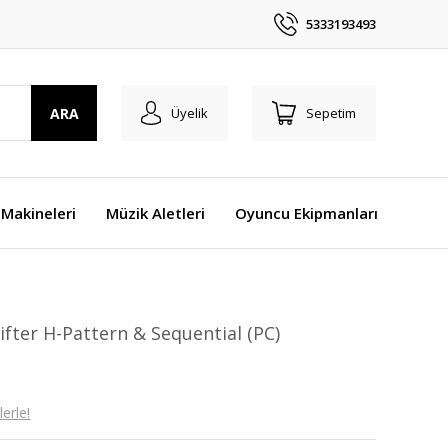
5333193493
ARA
Üyelik
Sepetim
Makineleri
Müzik Aletleri
Oyuncu Ekipmanları
fter H-Pattern & Sequential (PC)
erle!