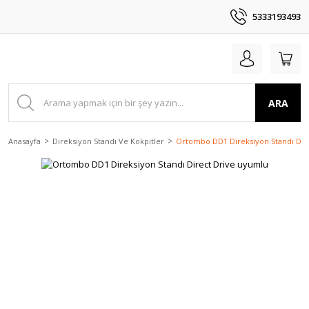
5333193493
ARA
Anasayfa
Direksiyon Standı Ve Kokpitler
Ortombo DD1 Direksiyon Standı Dir