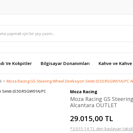
dı Ve Kokpitler
Bilgisayar Donanımları
Kahve ve Kahve 
i
Moza Racing GS Steering Wheel Direksiyon Simiti (0.50.RSGW01A) PC 
Moza Racing
Moza Racing GS Steering
Alcantara OUTLET
29.015,00 TL
*3.015,14 TL den başlayan taksitl