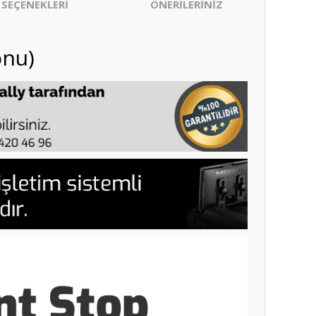
 SEÇENEKLERİ
ÖNERİLERİNİZ
onu)