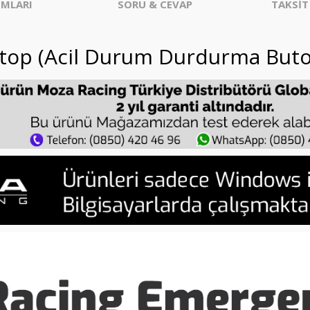
MLARI
SORU & CEVAP
TAKSİT
top (Acil Durum Durdurma But