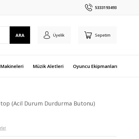
5333193493
ARA
Üyelik
Sepetim
Makineleri
Müzik Aletleri
Oyuncu Ekipmanları
top (Acil Durum Durdurma Butonu)
le!