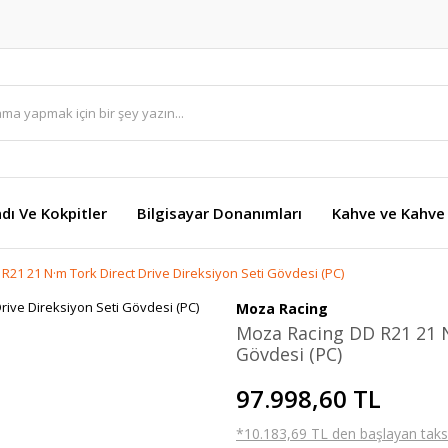
dı Ve Kokpitler
Bilgisayar Donanımları
Kahve ve Kahve 
21 21 N·m Tork Direct Drive Direksiyon Seti Gövdesi (PC)
Moza Racing
Moza Racing DD R21 21 N
Gövdesi (PC)
97.998,60 TL
*10.183,69 TL den başlayan taksit