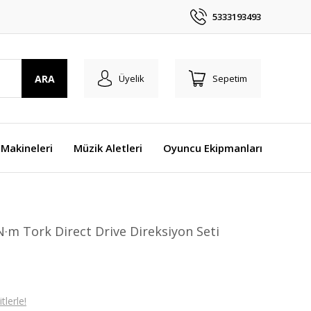
5333193493
ARA
Üyelik
Sepetim
Makineleri
Müzik Aletleri
Oyuncu Ekipmanları
·m Tork Direct Drive Direksiyon Seti
lerle!