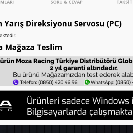
MLARI
SORU & CEVAP
TAKSİT
 Yarış Direksiyonu Servosu (PC)
ektedir.
a Mağaza Teslim