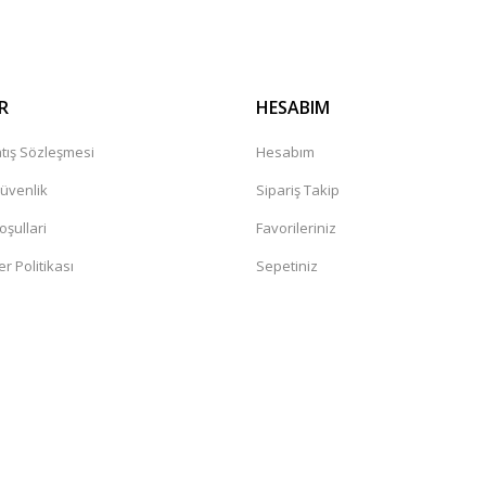
R
HESABIM
tış Sözleşmesi
Hesabım
Güvenlik
Sipariş Takip
oşullari
Favorileriniz
er Politikası
Sepetiniz