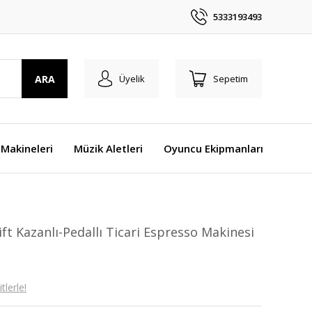
5333193493
ARA
Üyelik
Sepetim
Makineleri
Müzik Aletleri
Oyuncu Ekipmanları
ift Kazanlı-Pedallı Ticari Espresso Makinesi
lerle!