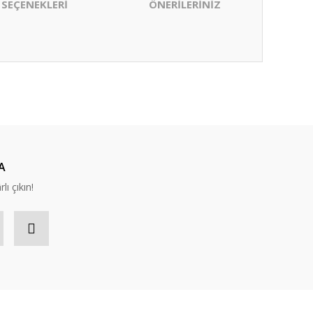
 SEÇENEKLERİ
ÖNERİLERİNİZ
ıza iletebilirsiniz.
A
lı çıkın!