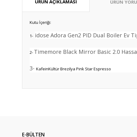
ÜRÜN AÇIKLAMASI
ÜRÜN YORU
Kutu İçeriği:
idose Adora Gen2 PID Dual Boiler Ev T
1-
Timemore Black Mirror Basic 2.0 Hassa
2-
3-
KafeinKültür Brezilya Pink Star Espresso
Bu ürünün fiyat bilgisi, resim, ürün açıklamalarında ve diğ
Görüş ve önerileriniz için teşekkür ederiz.
Ürün resmi kalitesiz, bozuk veya görüntülenemiyor.
Ürün açıklamasında eksik bilgiler bulunuyor.
E-BÜLTEN
Ürün bilgilerinde hatalar bulunuyor.