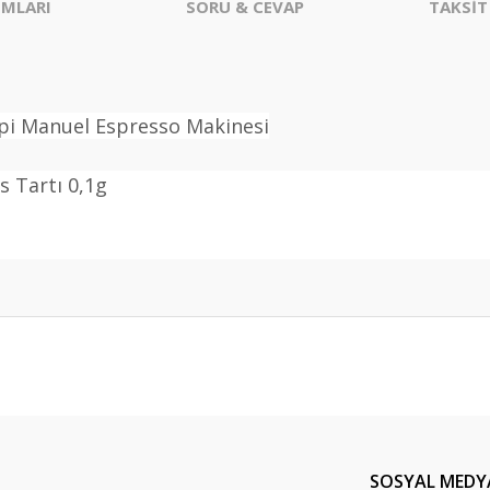
MLARI
SORU & CEVAP
TAKSİT
ipi Manuel Espresso Makinesi
s Tartı 0,1g
er konularda yetersiz gördüğünüz noktaları öneri formunu kullanarak tarafım
Ürün hakkında henüz soru sorulmamış.
Bu ürüne ilk yorumu siz yapın!
Yorum Yaz
Soru Sor
SOSYAL MEDY