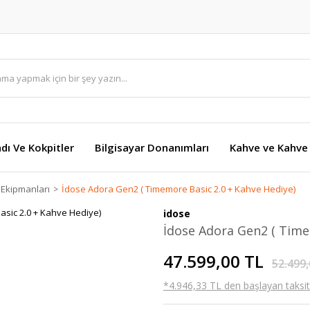
dı Ve Kokpitler
Bilgisayar Donanımları
Kahve ve Kahve 
 Ekipmanları
İdose Adora Gen2 ( Timemore Basic 2.0 + Kahve Hediye)
idose
İdose Adora Gen2 ( Time
47.599,00 TL
52.499,
*4.946,33 TL den başlayan taksitl