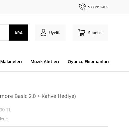
5333193493
ARA
Üyelik
Sepetim
Makineleri
Müzik Aletleri
Oyuncu Ekipmanları
more Basic 2.0 + Kahve Hediye)
00 TL
erle!