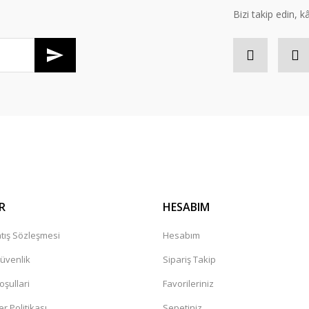
Bizi takip edin, kâr
Gönder
R
HESABIM
tış Sözleşmesi
Hesabım
Güvenlik
Sipariş Takip
oşullari
Favorileriniz
er Politikası
Sepetiniz