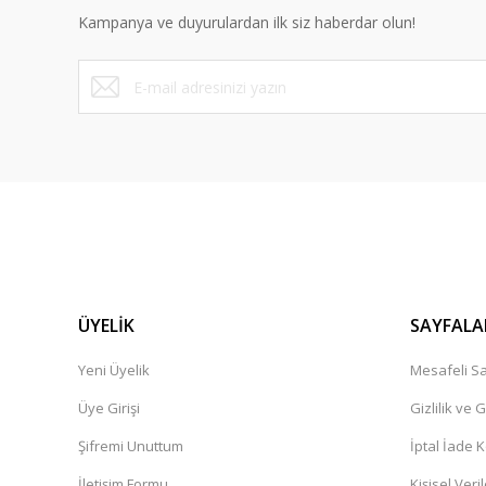
Kampanya ve duyurulardan ilk siz haberdar olun!
Ürün fiyatı diğer sitelerden daha pahalı.
Bu ürüne benzer farklı alternatifler olmalı.
ÜYELİK
SAYFALA
Yeni Üyelik
Mesafeli Sa
Üye Girişi
Gizlilik ve 
Şifremi Unuttum
İptal İade K
İletişim Formu
Kişisel Veril