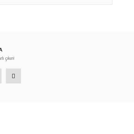
ıza iletebilirsiniz.
A
lı çıkın!