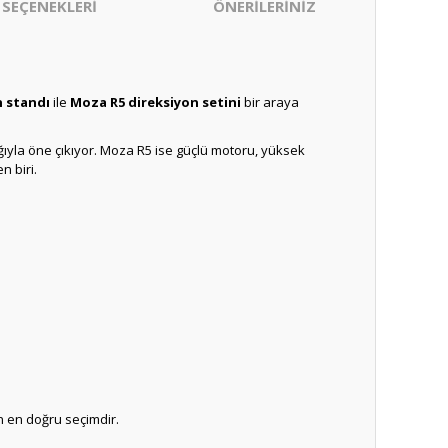
 SEÇENEKLERİ
ÖNERİLERİNİZ
n standı
ile
Moza R5 direksiyon setini
bir araya
ylığıyla öne çıkıyor. Moza R5 ise güçlü motoru, yüksek
n biri.
n en doğru seçimdir.