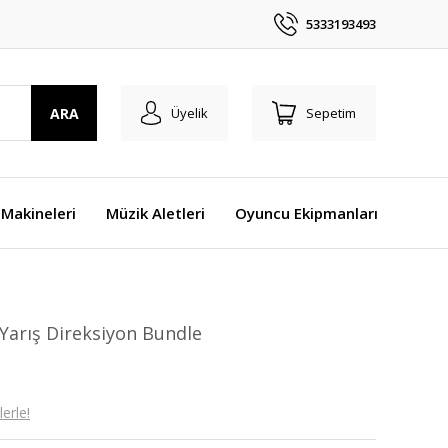
5333193493
ARA
Üyelik
Sepetim
Makineleri
Müzik Aletleri
Oyuncu Ekipmanları
Yarış Direksiyon Bundle
erle!