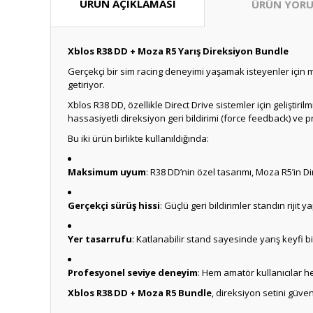
ÜRÜN AÇIKLAMASI
ÜRÜN YORU
Xblos R38 DD + Moza R5 Yarış Direksiyon Bundle
Gerçekçi bir sim racing deneyimi yaşamak isteyenler iç
getiriyor.
Xblos R38 DD, özellikle Direct Drive sistemler için geliştiri
hassasiyetli direksiyon geri bildirimi (force feedback) ve p
Bu iki ürün birlikte kullanıldığında:
Maksimum uyum
: R38 DD’nin özel tasarımı, Moza R5’in D
Gerçekçi sürüş hissi
: Güçlü geri bildirimler standın rijit 
Yer tasarrufu
: Katlanabilir stand sayesinde yarış keyfi bi
Profesyonel seviye deneyim
: Hem amatör kullanıcılar h
Xblos R38 DD + Moza R5 Bundle
, direksiyon setini güve