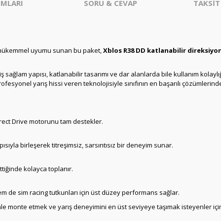
MLARI
SORU & CEVAP
TAKSİT
in mükemmel uyumu sunan bu paket,
Xblos R38 DD katlanabilir direksiyo
lmiş sağlam yapısı, katlanabilir tasarımı ve dar alanlarda bile kullanım kola
rofesyonel yarış hissi veren teknolojisiyle sınıfının en başarılı çözümlerinde
irect Drive motorunu tam destekler.
yapısıyla birleşerek titreşimsiz, sarsıntısız bir deneyim sunar.
ttiğinde kolayca toplanır.
em de sim racing tutkunları için üst düzey performans sağlar.
nle monte etmek ve yarış deneyimini en üst seviyeye taşımak isteyenler içi