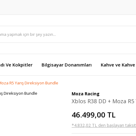
dı Ve Kokpitler
Bilgisayar Donanımları
Kahve ve Kahve 
Moza R5 Yarış Direksiyon Bundle
Moza Racing
Xblos R38 DD + Moza R5 
46.499,00 TL
*4.832,02 TL den başlayan taksitl