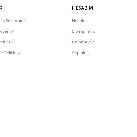
R
HESABIM
tış Sözleşmesi
Hesabım
Güvenlik
Sipariş Takip
oşullari
Favorileriniz
er Politikası
Sepetiniz