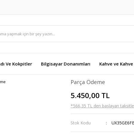
dı Ve Kokpitler
Bilgisayar Donanımları
Kahve ve Kahve 
Parça Ödeme
5.450,00 TL
*566,35 TL den başlayan taksitler
Stok Kodu
UX35GE6F