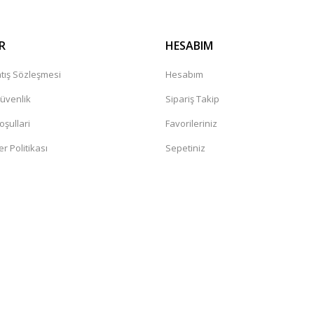
R
HESABIM
tış Sözleşmesi
Hesabım
Güvenlik
Sipariş Takip
oşullari
Favorileriniz
er Politikası
Sepetiniz