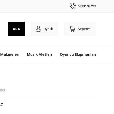
5333193493
ARA
Üyelik
Sepetim
Makineleri
Müzik Aletleri
Oyuncu Ekipmanları
le!
BZ