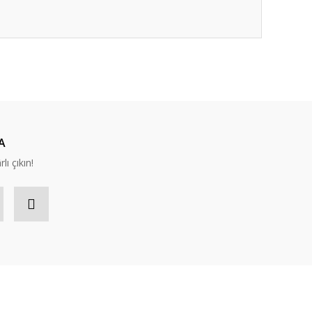
ıza iletebilirsiniz.
A
lı çıkın!